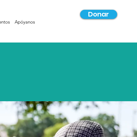
Donar
entos
Apóyanos