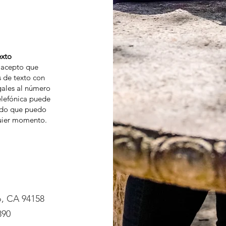
exto
, acepto que
 de texto con
gales al número
lefónica puede
ndo que puedo
quier momento.
o, CA 94158
890