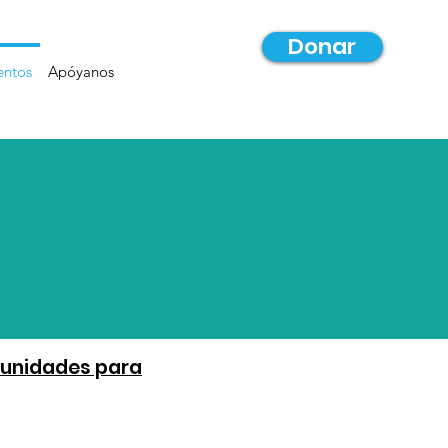
Donar
entos
Apóyanos
tunidades para