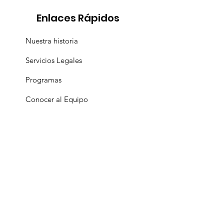
Enlaces Rápidos
Nuestra historia
Servicios Legales
Programas
Conocer al Equipo
Recursos
Eventos
Apoyanos
Lugar Seguro para
LGBTQ+ y
Transgénero