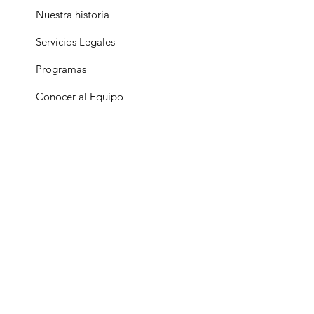
Nuestra historia
Servicios Legales
Programas
Conocer al Equipo
Recursos
Eventos
Apoyanos
Lugar Seguro para
LGBTQ+ y
Transgénero
A copy of the official registration and
financial information for Orlando
Center for Justice, Inc. may be