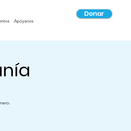
Donar
entos
Apóyanos
anía
nero.