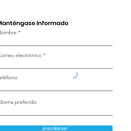
Manténgase Informado
Nombre
orreo electrónico
eléfono
dioma preferido
¡Inscribirse!