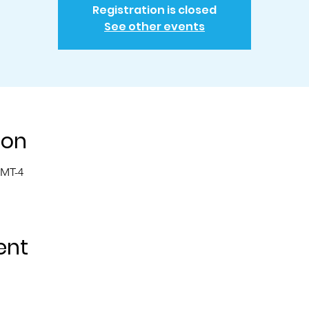
Registration is closed
See other events
ion
GMT-4
ent