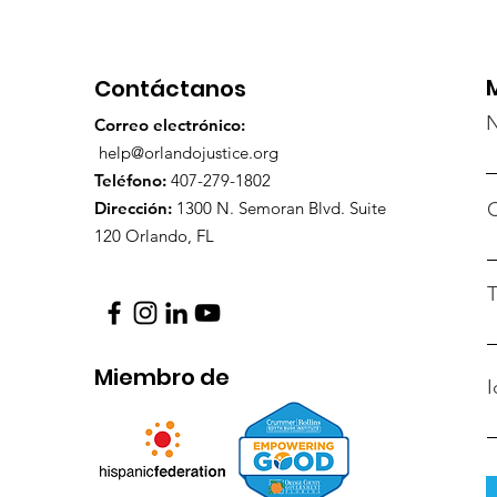
Contáctanos
Correo electrónico:
help@orlandojustice.org
Teléfono:
407-279-1802
Dirección:
1300 N. Semoran Blvd. Suite
C
120 Orlando, FL
T
Miembro de
I