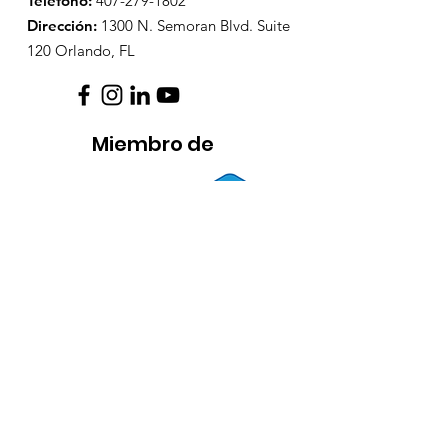
Teléfono:
407-279-1802
Dirección:
1300 N. Semoran Blvd. Suite
120 Orlando, FL
Miembro de
Access our 990
here
.
Enlaces Rápidos
Nuestra historia
Servicios Legales